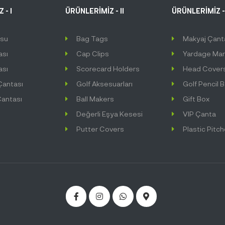
 - I
ÜRÜNLERİMİZ - II
ÜRÜNLERİMİZ - 
usu
Bag Tags
Makyaj Çant
ası
Cap Clips
Yardage Mar
ası
Scorecard Holders
Head Cover
Çantası
Golf Aksesuarları
Golf Pencil 
antası
Ball Makers
Gift Box
Değerli Eşya Kesesi
VIP Çanta
Putter Covers
Plastic Pitc