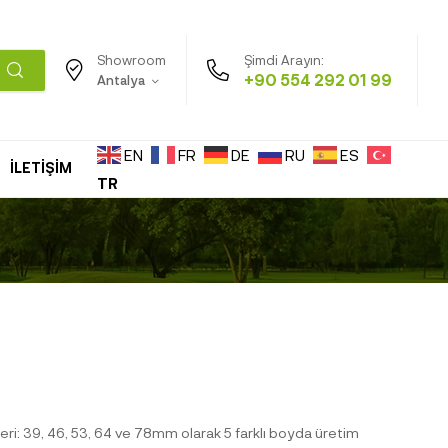
Şimdi Arayın:
Showroom
+90 554 292 01 99
Antalya
EN
FR
DE
RU
ES
İLETİŞİM
TR
eri: 39, 46, 53, 64 ve 78mm olarak 5 farklı boyda üretim