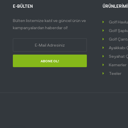
E-BÜLTEN
ÜRÜNLERİMİZ
Bülten listemize katıl ve güncel ürün ve
Golf Havl
kampanyalardan haberdar ol!
Golf Şapk
Golf Çant
Ayakkabı 
Seyahat Ç
ABONE OL!
Kemerler
Teeler