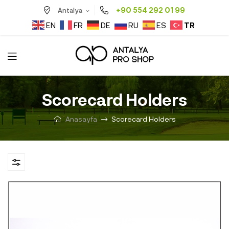
+90 554 292 01 99
Antalya
TR
EN
FR
DE
RU
ES
Scorecard Holders
Anasayfa
Scorecard Holders