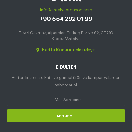
info@antalyaproshop.com
+90 554 292 01 99
Fevzi Çakmak, Alparslan Türkeş Blv No:62, 07210
Kepez/Antalya
Harita Konumu
için tıklayın!
E-BÜLTEN
Bülten listemize katıl ve güncel ürün ve kampanyalardan
haberdar ol!
ABONE OL!