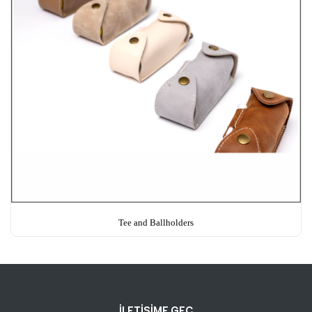
Tee and Ballholders
İLETİŞİME GEÇ