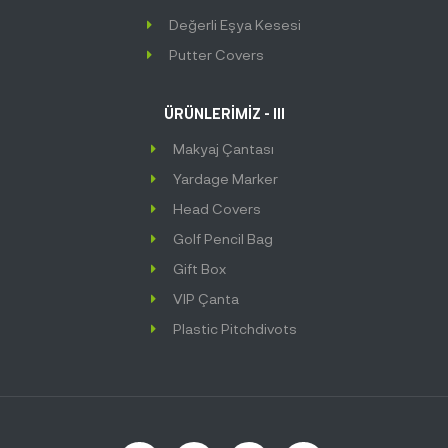
Değerli Eşya Kesesi
Putter Covers
ÜRÜNLERİMİZ - III
Makyaj Çantası
Yardage Marker
Head Covers
Golf Pencil Bag
Gift Box
VIP Çanta
Plastic Pitchdivots