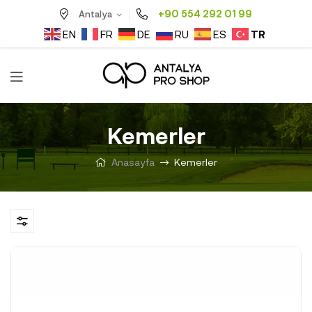
+90 554 292 01 99
Antalya
TR
EN
FR
DE
RU
ES
Kemerler
Anasayfa
Kemerler