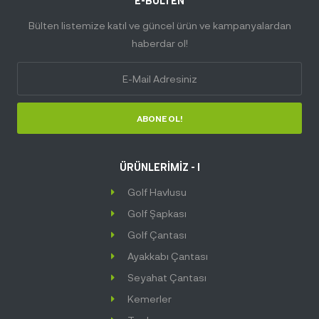
E-BÜLTEN
Bülten listemize katıl ve güncel ürün ve kampanyalardan
haberdar ol!
ABONE OL!
ÜRÜNLERİMİZ - I
Golf Havlusu
Golf Şapkası
Golf Çantası
Ayakkabı Çantası
Seyahat Çantası
Kemerler