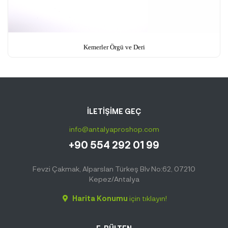
Kemerler Örgü ve Deri
İLETİŞİME GEÇ
info@antalyaproshop.com
+90 554 292 01 99
Fevzi Çakmak, Alparslan Türkeş Blv No:62, 07210
Kepez/Antalya
Harita Konumu
için tıklayın!