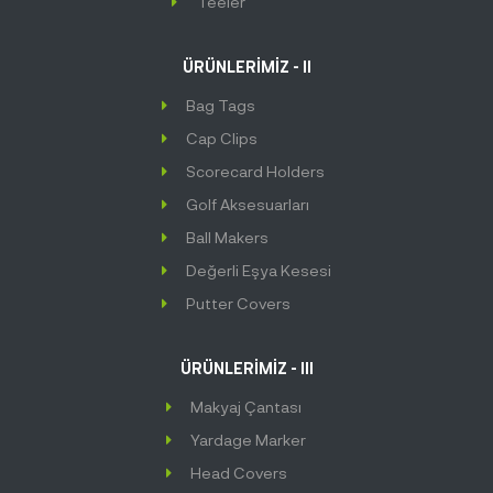
Teeler
ÜRÜNLERİMİZ - II
Bag Tags
Cap Clips
Scorecard Holders
Golf Aksesuarları
Ball Makers
Değerli Eşya Kesesi
Putter Covers
ÜRÜNLERİMİZ - III
Makyaj Çantası
Yardage Marker
Head Covers