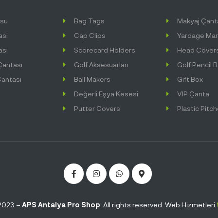
usu
Bag Tags
Makyaj Çant
ası
Cap Clips
Yardage Mar
ası
Scorecard Holders
Head Cover
Çantası
Golf Aksesuarları
Golf Pencil 
antası
Ball Makers
Gift Box
Değerli Eşya Kesesi
VIP Çanta
Putter Covers
Plastic Pitc
2023 –
APS Antalya Pro Shop
. All rights reserved. Web Hizmetleri