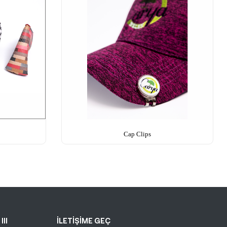
Cap Clips
III
İLETİŞİME GEÇ