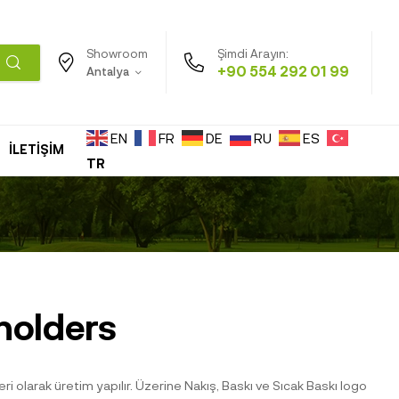
Şimdi Arayın:
Showroom
+90 554 292 01 99
Antalya
EN
FR
DE
RU
ES
İLETİŞİM
TR
holders
ri olarak üretim yapılır. Üzerine Nakış, Baskı ve Sıcak Baskı logo