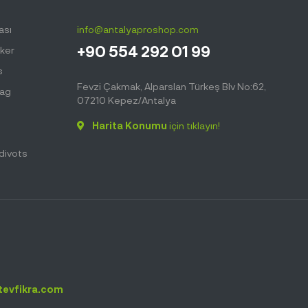
ası
info@antalyaproshop.com
+90 554 292 01 99
ker
s
Fevzi Çakmak, Alparslan Türkeş Blv No:62,
Bag
07210 Kepez/Antalya
Harita Konumu
için tıklayın!
hdivots
tevfikra.com