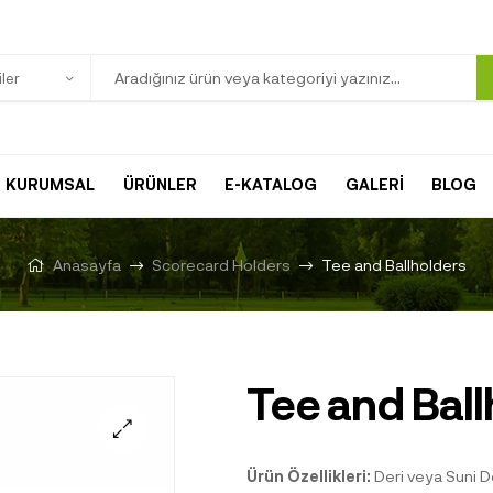
ler
KURUMSAL
ÜRÜNLER
E-KATALOG
GALERİ
BLOG
Anasayfa
Scorecard Holders
Tee and Ballholders
Tee and Ball
Ürün Özellikleri:
Deri veya Suni De