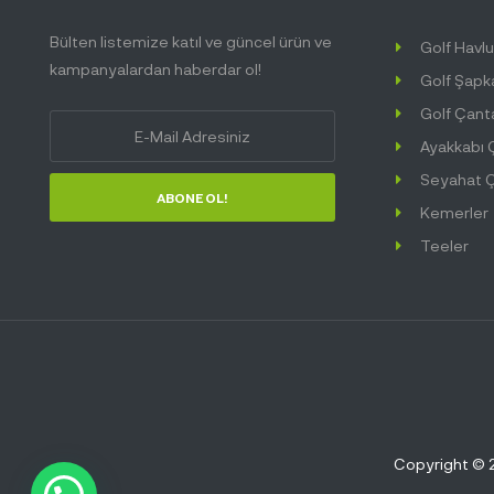
Bülten listemize katıl ve güncel ürün ve
Golf Havl
kampanyalardan haberdar ol!
Golf Şapk
Golf Çant
Ayakkabı 
Seyahat Ç
ABONE OL!
Kemerler
Teeler
Copyright © 