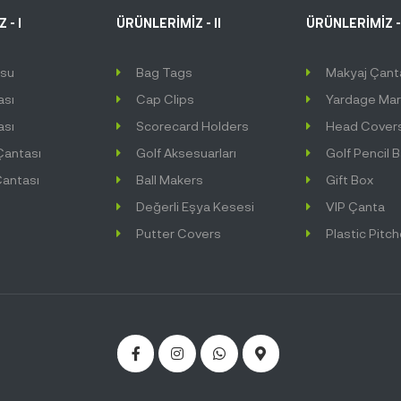
 - I
ÜRÜNLERİMİZ - II
ÜRÜNLERİMİZ - 
usu
Bag Tags
Makyaj Çant
ası
Cap Clips
Yardage Mar
ası
Scorecard Holders
Head Cover
Çantası
Golf Aksesuarları
Golf Pencil 
antası
Ball Makers
Gift Box
Değerli Eşya Kesesi
VIP Çanta
Putter Covers
Plastic Pitc