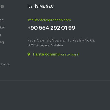
III
İLETİŞİME GEÇ
ası
info@antalyaproshop.com
+90 554 292 01 99
ker
s
Fevzi Çakmak, Alparslan Türkeş Blv No:62,
Bag
07210 Kepez/Antalya
Harita Konumu
için tıklayın!
hdivots