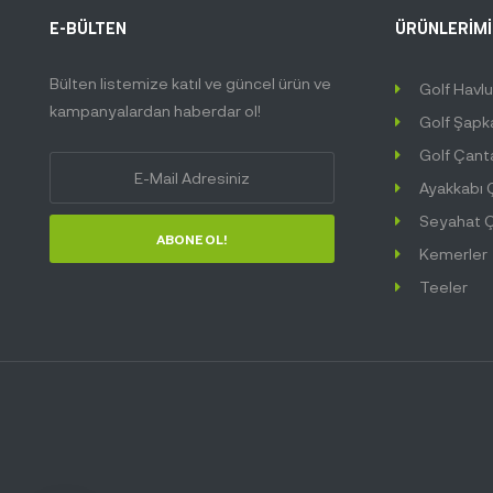
E-BÜLTEN
ÜRÜNLERİMİZ
Bülten listemize katıl ve güncel ürün ve
Golf Havl
kampanyalardan haberdar ol!
Golf Şapk
Golf Çant
Ayakkabı 
Seyahat Ç
ABONE OL!
Kemerler
Teeler