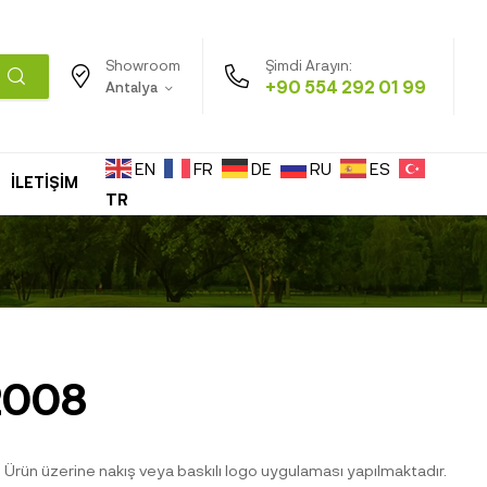
Şimdi Arayın:
Showroom
+90 554 292 01 99
Antalya
EN
FR
DE
RU
ES
İLETİŞİM
TR
2008
Ürün üzerine nakış veya baskılı logo uygulaması yapılmaktadır.