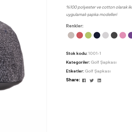
%100 polyester ve cotton olarak iki 
uygulamalı şapka modelleri
Renkler:
Stok kodu:
1001-1
Kategoriler:
Golf Şapkası
Etiketler:
Golf Şapkası
Facebook
Twitter
Linkedin
Share: