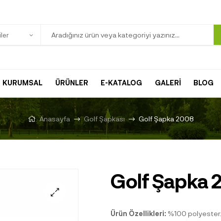
ler
KURUMSAL
ÜRÜNLER
E-KATALOG
GALERİ
BLOG
Anasayfa
Golf Şapkası
Golf Şapka 2008
Golf Şapka 
Ürün Özellikleri:
%100 polyester. 