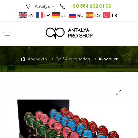
+90 554 292 01 99
Antalya
TR
EN
FR
DE
RU
ES
Anasayfa
Golf Aksesuarları
Aksesuar