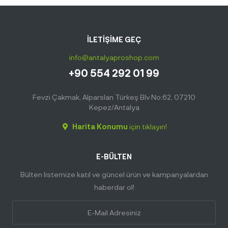
İLETİŞİME GEÇ
info@antalyaproshop.com
+90 554 292 01 99
Fevzi Çakmak, Alparslan Türkeş Blv No:62, 07210
Kepez/Antalya
Harita Konumu
için tıklayın!
E-BÜLTEN
Bülten listemize katıl ve güncel ürün ve kampanyalardan
haberdar ol!