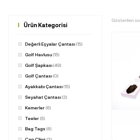
Gösterilen so
Ürün Kategorisi
Değerli Eşyalar Çantası
(15)
Golf Havlusu
(15)
Golf Şapkası
(49)
Golf Çantası
(0)
Ayakkabı Çantası
(15)
Seyahat Çantası
(3)
Kemerler
(6)
Teeler
(5)
Bag Tags
(6)
Cap Clips
(3)