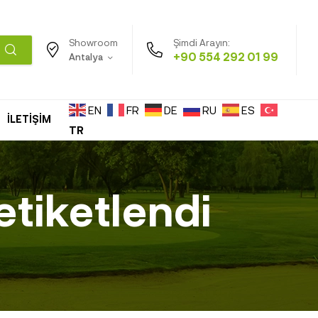
Şimdi Arayın:
Showroom
+90 554 292 01 99
Antalya
EN
FR
DE
RU
ES
İLETİŞİM
TR
etiketlendi