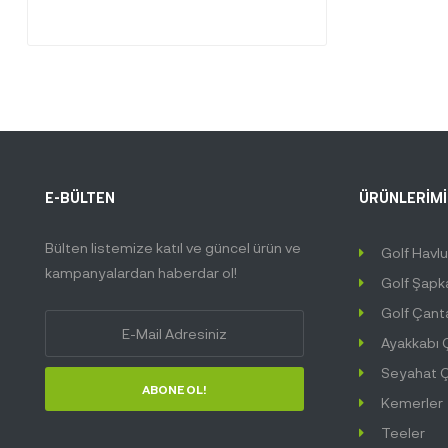
E-BÜLTEN
ÜRÜNLERİMİZ
Bülten listemize katıl ve güncel ürün ve
Golf Havl
kampanyalardan haberdar ol!
Golf Şapk
Golf Çant
Ayakkabı 
Seyahat Ç
ABONE OL!
Kemerler
Teeler