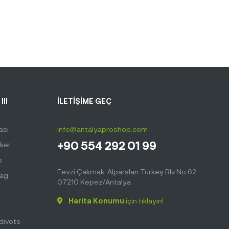
III
İLETİŞİME GEÇ
ası
info@antalyaproshop.com
+90 554 292 01 99
ker
s
Fevzi Çakmak, Alparslan Türkeş Blv No:62,
Bag
07210 Kepez/Antalya
Harita Konumu
için tıklayın!
hdivots