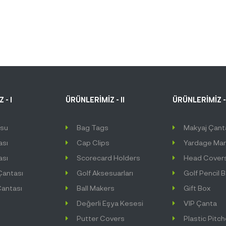
 - I
ÜRÜNLERİMİZ - II
ÜRÜNLERİMİZ - 
usu
Bag Tags
Makyaj Çant
ası
Cap Clips
Yardage Mar
ası
Scorecard Holders
Head Cover
Çantası
Golf Aksesuarları
Golf Pencil 
antası
Ball Makers
Gift Box
Değerli Eşya Kesesi
VIP Çanta
Putter Covers
Plastic Pitc